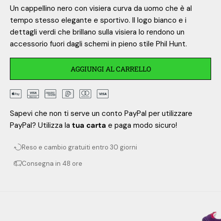
Un cappellino nero con visiera curva da uomo che è al
tempo stesso elegante e sportivo. Il logo bianco e i
dettagli verdi che brillano sulla visiera lo rendono un
accessorio fuori dagli schemi in pieno stile Phil Hunt.
AGGIUNGI AL CARRELLO
Sapevi che non ti serve un conto PayPal per utilizzare
PayPal? Utilizza la
tua carta
e paga modo sicuro!
n
Reso e cambio gratuiti entro 30 giorni
e
Consegna in 48 ore
w
s
l