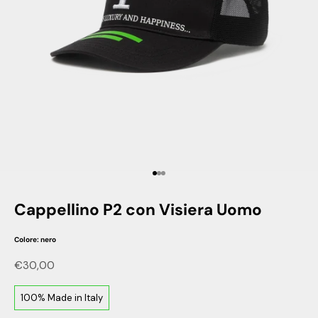
Vai all'articolo 1
Vai all'articolo 2
Vai all'articolo 3
Cappellino P2 con Visiera Uomo
Colore: nero
Prezzo scontato
€30,00
100% Made in Italy