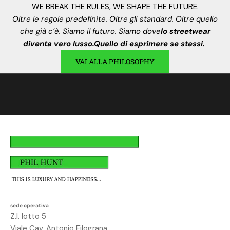
.
WE BREAK THE RULES, WE SHAPE THE FUTURE.
I
Oltre le regole predefinite. Oltre gli standard. Oltre quello
s
che già c’è. Siamo il futuro. Siamo dove
lo streetwear
c
diventa vero lusso.Quello di esprimere se stessi.
r
VAI ALLA PHILOSOPHY
i
v
i
t
i
,
a
v
r
a
i
u
sede operativa
n
Z.I. lotto 5
o
Viale Cav. Antonio Filograna