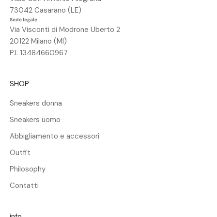
s
73042 Casarano (LE)
c
Sede legale
o
Via Visconti di Modrone Uberto 2
n
20122 Milano (MI)
t
P.I. 13484660967
o
d
SHOP
e
l
Sneakers donna
2
Sneakers uomo
5
%
Abbigliamento e accessori
s
Outfit
u
l
Philosophy
t
Contatti
u
o
p
info