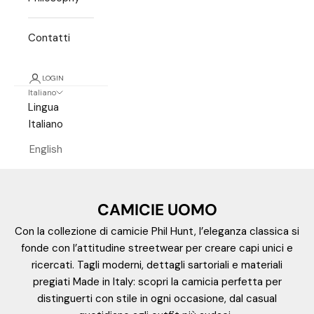
Contatti
LOGIN
Italiano
n
Lingua
Italiano
e
English
w
s
l
CAMICIE UOMO
e
Con la collezione di camicie Phil Hunt, l’eleganza classica si
fonde con l’attitudine streetwear per creare capi unici e
t
ricercati. Tagli moderni, dettagli sartoriali e materiali
pregiati Made in Italy: scopri la camicia perfetta per
t
distinguerti con stile in ogni occasione, dal casual
e