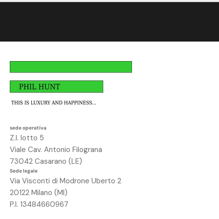
v
i
t
i
,
a
v
r
a
i
u
sede operativa
n
Z.I. lotto 5
o
Viale Cav. Antonio Filograna
s
73042 Casarano (LE)
c
Sede legale
o
Via Visconti di Modrone Uberto 2
n
20122 Milano (MI)
t
P.I. 13484660967
o