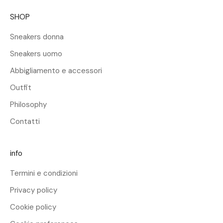
d
SHOP
e
l
Sneakers donna
2
Sneakers uomo
5
%
Abbigliamento e accessori
s
Outfit
u
l
Philosophy
t
Contatti
u
o
p
info
r
Termini e condizioni
i
m
Privacy policy
o
Cookie policy
a
c