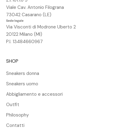
Z.I. lotto 5
o
Viale Cav. Antonio Filograna
s
73042 Casarano (LE)
c
Sede legale
o
Via Visconti di Modrone Uberto 2
n
20122 Milano (MI)
t
P.I. 13484660967
o
d
SHOP
e
l
Sneakers donna
2
Sneakers uomo
5
%
Abbigliamento e accessori
s
Outfit
u
l
Philosophy
t
Contatti
u
o