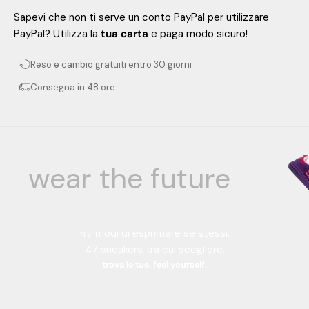
Sapevi che non ti serve un conto PayPal per utilizzare
PayPal? Utilizza la
tua carta
e paga modo sicuro!
Reso e cambio gratuiti entro 30 giorni
Consegna in 48 ore
wear the future
Your color, your style.
47 combinazioni di colori.
47 modi di esprimere se stessi.
47 sneakers tra cui scegliere.
trova le tue. feel yourself.