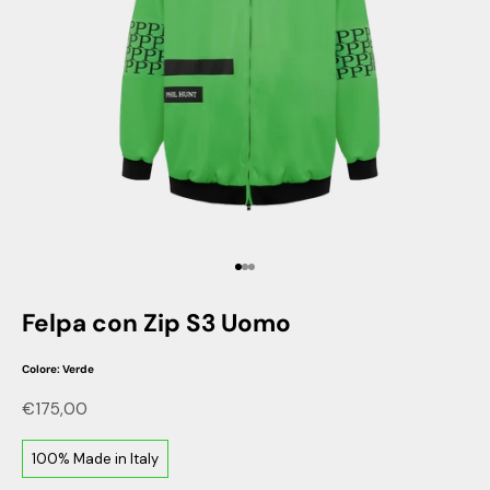
Vai all'articolo 1
Vai all'articolo 2
Vai all'articolo 3
Felpa con Zip S3 Uomo
Colore: Verde
Prezzo scontato
€175,00
100% Made in Italy