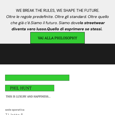
s
.
WE BREAK THE RULES, WE SHAPE THE FUTURE.
I
Oltre le regole predefinite. Oltre gli standard. Oltre quello
s
che già c’è.Siamo il futuro. Siamo dove
lo streetwear
c
diventa vero lusso.Quello di esprimere se stessi.
r
VAI ALLA PHILOSOPHY
i
v
i
t
i
,
a
v
r
a
i
u
sede operativa
n